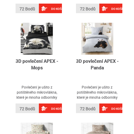
APEX - Auto
Kočky, které Vás okouzlí
svou kvalitou a
72 Bodů
72 Bodů
DO KOŠÍKU
DO KOŠÍKU
inovativním designem
3D povlečení APEX -
3D povlečení APEX -
Mops
Panda
Povlečení je ušito z
Povlečení je ušito z
potištěného mikrovlákna,
potištěného mikrovlákna,
které je mnoha odborníky
které je mnoha odborníky
označováno materiálem
označováno materiálem
budoucnosti
budoucnosti
72 Bodů
72 Bodů
DO KOŠÍKU
DO KOŠÍKU