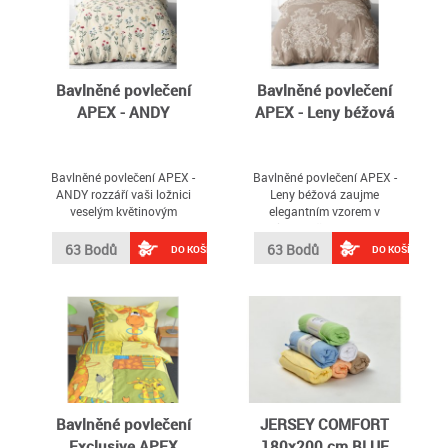
Bavlněné povlečení
Bavlněné povlečení
APEX - ANDY
APEX - Leny béžová
Bavlněné povlečení APEX -
Bavlněné povlečení APEX -
ANDY rozzáří vaši ložnici
Leny béžová zaujme
veselým květinovým
elegantním vzorem v
vzorem inspirovaným
teplých hnědých tónech,
probouzející se přírodou
který dodá ložnici
63 Bodů
63 Bodů
DO KOŠÍKU
DO KOŠÍKU
sofistikovaný vzhled
Bavlněné povlečení
JERSEY COMFORT
Exclusive APEX
180x200 cm BLUE