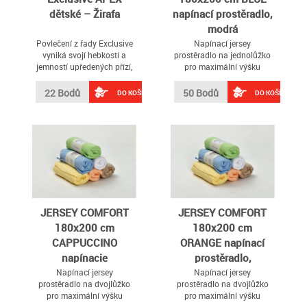
dětské – Žirafa
napínací prostěradlo,
modrá
Povlečení z řady Exclusive
Napínací jersey
vyniká svojí hebkostí a
prostěradlo na jednolůžko
jemností upředených přízí,
pro maximální výšku
díky nimž je materiál
matrace 22 cm
přirovnáván k sametu
22 Bodů
50 Bodů
DO KOŠÍKU
DO KOŠÍKU
JERSEY COMFORT
JERSEY COMFORT
180x200 cm
180x200 cm
CAPPUCCINO
ORANGE napínací
napínacie
prostěradlo,
prestieradlo,
meruňková
Napínací jersey
Napínací jersey
prostěradlo na dvojlůžko
prostěradlo na dvojlůžko
krémová
pro maximální výšku
pro maximální výšku
matrace 22 cm
matrace 22 cm