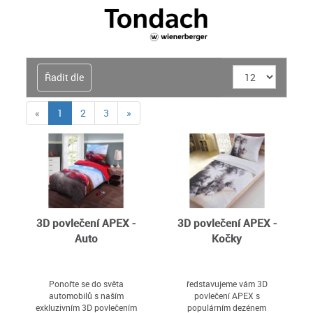
Řadit dle
(current)
«
1
2
3
»
3D povlečení APEX -
3D povlečení APEX -
Auto
Kočky
Ponořte se do světa
ředstavujeme vám 3D
automobilů s naším
povlečení APEX s
exkluzivním 3D povlečením
populárním dezénem