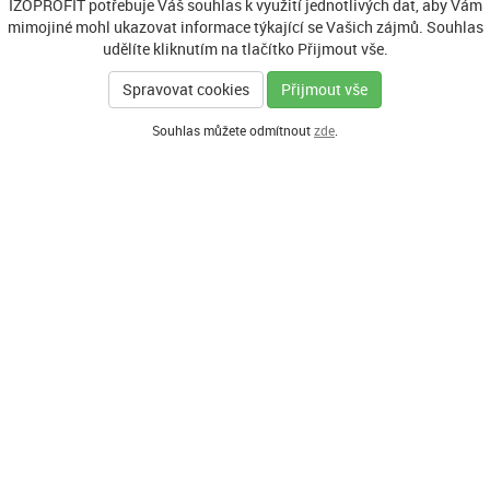
IZOPROFIT potřebuje Váš souhlas k využití jednotlivých dat, aby Vám
mimojiné mohl ukazovat informace týkající se Vašich zájmů. Souhlas
udělíte kliknutím na tlačítko Přijmout vše.
Spravovat cookies
Přijmout vše
Souhlas můžete odmítnout
zde
.
GENERÁLNÍ PARTNER
HLAVNÍ PARTNEŘI PROGRAMU