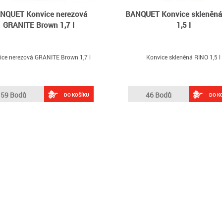
NQUET Konvice nerezová
BANQUET Konvice skleněná
GRANITE Brown 1,7 l
1,5 l
ice nerezová GRANITE Brown 1,7 l
Konvice skleněná RINO 1,5 l
59 Bodů
46 Bodů
DO KOŠÍKU
DO K