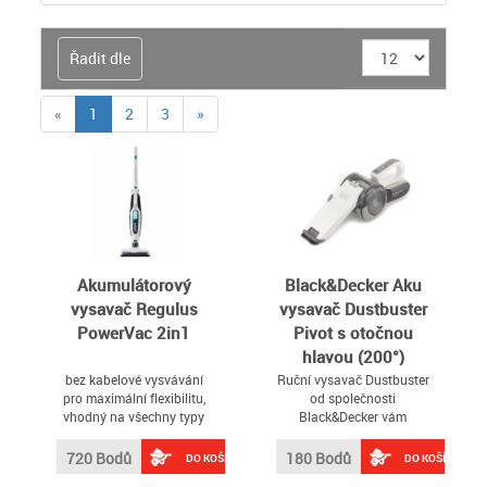
Řadit dle
(current)
«
1
2
3
»
Akumulátorový
Black&Decker Aku
vysavač Regulus
vysavač Dustbuster
PowerVac 2in1
Pivot s otočnou
hlavou (200°)
bez kabelové vysvávání
Ruční vysavač Dustbuster
pro maximální flexibilitu,
od společnosti
vhodný na všechny typy
Black&Decker vám
tvrdých podlah a koberce s
poskytuje výkon, jaký
krátkým vlasem, důkladné
potřebujete pro vyčištění
720 Bodů
180 Bodů
DO KOŠÍKU
DO KOŠÍKU
čištění všech typů podlah,
jakéhokoli povrchu v