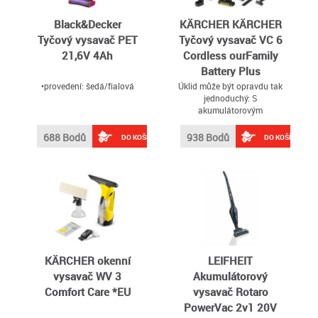
Black&Decker
KÄRCHER KÄRCHER
Tyčový vysavač PET
Tyčový vysavač VC 6
21,6V 4Ah
Cordless ourFamily
Battery Plus
•provedení: šedá/fialová
Úklid může být opravdu tak
jednoduchý: S
akumulátorovým
vysavačem VC 6 ourFamily
se vysávání stane
688 Bodů
938 Bodů
DO KOŠÍKU
DO KOŠÍKU
skutečnou radostí
KÄRCHER okenní
LEIFHEIT
vysavač WV 3
Akumulátorový
Comfort Care *EU
vysavač Rotaro
PowerVac 2v1 20V