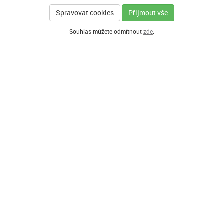
Spravovat cookies
Přijmout vše
Souhlas můžete odmítnout
zde
.
GENERÁLNÍ PARTNER
HLAVNÍ PARTNEŘI PROGRAMU