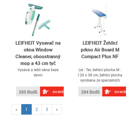
LEIFHEIT Vysavač na
LEIFHEIT Žehlicí
okna Window
prkno Air Board M
Cleaner, oboustranný
Compact Plus NF
mop a 43 cm tyč
Vysává a leští okna beze
Lei - Tec žehlicí plocha M :
skvrn
120 x 38 cm, žehlicí plocha
vyrobena ze speciálních
syntetických materiálů, o
33% rychlejší a snažší
265 Bodů
284 Bodů
DO KOŠÍKU
DO KOŠÍKU
žehlení díky ''thermo-
reflect'' technologii, kde se
pára a teplo odráží a
(current)
«
1
2
3
»
prádlo je žehleno jak shora
tak i zespodu současně,
plynule nastavitelná výška
až do 95 cm, nastavitelné
pro každou tělesnou výšku,
pevná odkládací plocha