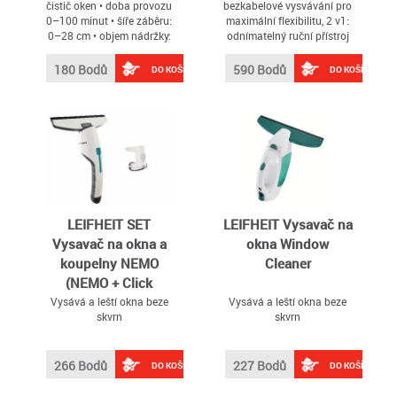
čistič oken • doba provozu
bezkabelové vysvávání pro
0–100 minut • šíře záběru:
maximální flexibilitu, 2 v1:
0–28 cm • objem nádržky:
odnímatelný ruční přístroj
150 ml • displej • úzká sací
se dvěma zvláštními
tryska • koncentrát na
tryskovými nástavci pro
180 Bodů
590 Bodů
DO KOŠÍKU
DO KOŠÍKU
čištění 20 ml • škrabka na
všestranné možnosti
nečistoty
použití, rotující elektrický
kartáč pro spolehlivé
odstranění hrubých
nečistot, jemného prachu a
vlasů, 20V li-ion
akumulátor pro až 40
minut v režimu Eco,
bezsáčková technologie
Cyclone s filtrem EPA,
LEIFHEIT SET
LEIFHEIT Vysavač na
vhodný pro všechny tvrdé
Vysavač na okna a
okna Window
podlahy a koberce s
koupelny NEMO
Cleaner
krátkým vlasem, 4 přední
LED diody usnadní úklid
(NEMO + Click
tmavých koutů (např
adaptér)
Vysává a leští okna beze
Vysává a leští okna beze
skvrn
skvrn
266 Bodů
227 Bodů
DO KOŠÍKU
DO KOŠÍKU