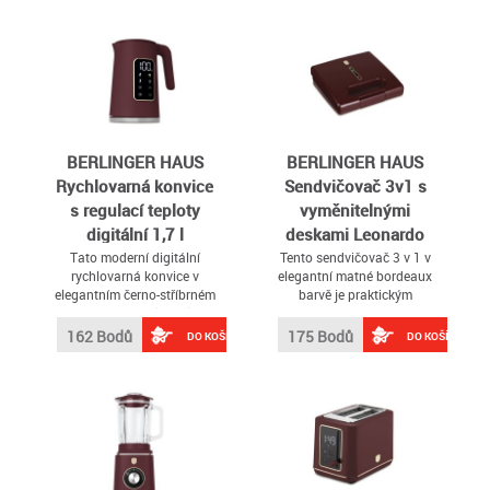
BERLINGER HAUS
BERLINGER HAUS
Rychlovarná konvice
Sendvičovač 3v1 s
s regulací teploty
vyměnitelnými
digitální 1,7 l
deskami Leonardo
Leonardo Collection
Collection BH-9587
Tato moderní digitální
Tento sendvičovač 3 v 1 v
rychlovarná konvice v
elegantní matné bordeaux
BH-9735
elegantním černo-stříbrném
barvě je praktickým
provedení je ideální volbou
pomocníkem do každé
pro všechny, kdo si chtějí
kuchyně
162 Bodů
175 Bodů
DO KOŠÍKU
DO KOŠÍKU
snadno a rychle připravit
horký nápoj přesně podle
své chuti