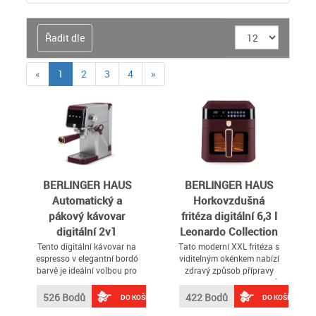
Řadit dle
(current)
«
1
2
3
4
»
BERLINGER HAUS
BERLINGER HAUS
Automatický a
Horkovzdušná
pákový kávovar
fritéza digitální 6,3 l
digitální 2v1
Leonardo Collection
Leonardo Collection
BH-9687
Tento digitální kávovar na
Tato moderní XXL fritéza s
espresso v elegantní bordó
viditelným okénkem nabízí
BH-9623
barvě je ideální volbou pro
zdravý způsob přípravy
každého milovníka kvalitní
vašich oblíbených pokrmů
kávy
– s až o 80 % méně tuku
526 Bodů
422 Bodů
DO KOŠÍKU
DO KOŠÍKU