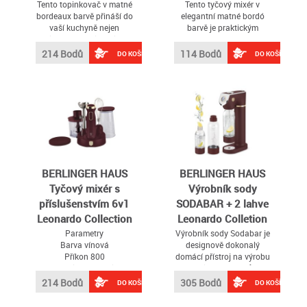
Tento topinkovač v matné
Tento tyčový mixér v
bordeaux barvě přináší do
elegantní matné bordó
vaší kuchyně nejen
barvě je praktickým
elegantní vzhled, ale i
pomocníkem pro každou
vysokou funkčnost
kuchyni
214 Bodů
114 Bodů
DO KOŠÍKU
DO KOŠÍKU
BERLINGER HAUS
BERLINGER HAUS
Tyčový mixér s
Výrobník sody
příslušenstvím 6v1
SODABAR + 2 lahve
Leonardo Collection
Leonardo Colletion
BH-9563
BH-8555
Parametry
Výrobník sody Sodabar je
Barva vínová
designově dokonalý
Příkon 800
domácí přístroj na výrobu
Materiál nádoby plast
perlivých nápojů
Typ mixéru tyčový
214 Bodů
305 Bodů
DO KOŠÍKU
DO KOŠÍKU