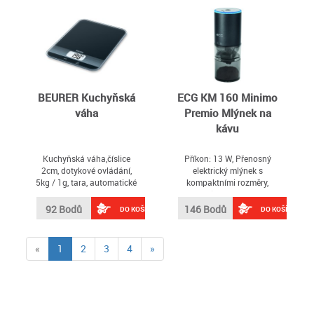
BEURER Kuchyňská
ECG KM 160 Minimo
váha
Premio Mlýnek na
kávu
Kuchyňská váha,číslice
Příkon: 13 W, Přenosný
2cm, dotykové ovládání,
elektrický mlýnek s
5kg / 1g, tara, automatické
kompaktními rozměry,
vypínání
Akumulátorový provoz,
Kónické keramické mlecí
92 Bodů
146 Bodů
DO KOŠÍKU
DO KOŠÍKU
kameny, Napájení pomocí
USB-C, Nastavení tloušťky
mletí, Rychlé nabíjení,
(current)
«
1
2
3
4
»
Zásobník na zrna: 30 g,
Zásobník na mletou kávu:
120 ml