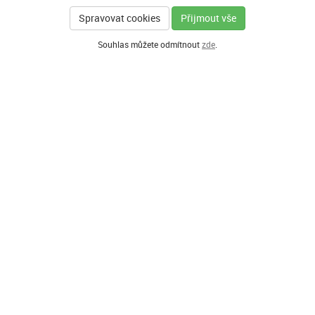
Spravovat cookies
Přijmout vše
Souhlas můžete odmítnout
zde
.
GENERÁLNÍ PARTNER
HLAVNÍ PARTNEŘI PROGRAMU