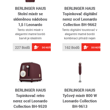
BERLINGER HAUS
BERLINGER HAUS
Stolní mixér se
Topinkovač digitální
skleněnou nádobou
nerez ocel Leonardo
1,5 l Leonardo
Collection BH-9662
Collection BH-9494
Tento stolní mixér v
Tento digitální toustovač v
elegantní matné bordó
elegantní matné bordó
barvě je ideálním
kombinaci přináší nejen
pomocníkem pro
stylový vzhled, ale i
každodenní přípravu
praktické funkce pro
227 Bodů
162 Bodů
DO KOŠÍKU
DO KOŠÍKU
smoothie, koktejlů, omáček
pohodlnou přípravu vašich
či drceného ledu
oblíbených toastů
BERLINGER HAUS
BERLINGER HAUS
Topinkovač retro
Tyčový mixér 800 W
nerez ocel Leonardo
Leonardo Collection
Collection BH-9520
BH-9613