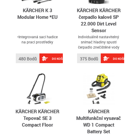
KÄRCHER K 3
KÄRCHER KÄRCHER
Modular Home *EU
čerpadlo kalové SP
22.000 Dirt Level
Sensor
•Integrovaná sací hadice
Individuálně nastavitelný
na prací prostředky
snímač hladiny spustí
čerpadlo znečištěné vody
SP 22
480 Bodů
375 Bodů
DO KOŠÍKU
DO KOŠÍKU
KÄRCHER KÄRCHER
KÄRCHER
Tepovač SE 3
Multifunkční vysavač
Compact Floor
WD 1 Compact
Battery Set