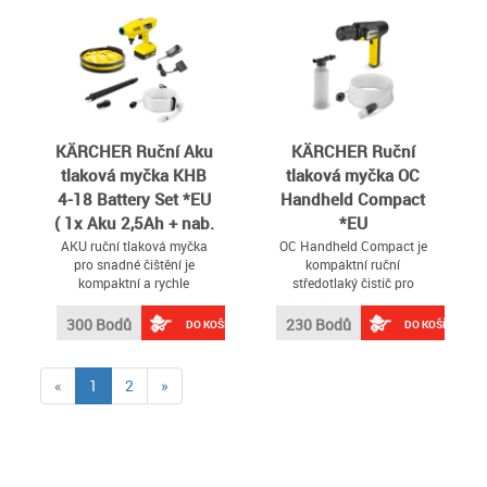
KÄRCHER Ruční Aku
KÄRCHER Ruční
tlaková myčka KHB
tlaková myčka OC
4-18 Battery Set *EU
Handheld Compact
( 1x Aku 2,5Ah + nab.
*EU
)
AKU ruční tlaková myčka
OC Handheld Compact je
pro snadné čištění je
kompaktní ruční
kompaktní a rychle
středotlaký čistič pro
připravený k čištění bez
flexibilní mobilní použití
dlouhých příprav
300 Bodů
230 Bodů
DO KOŠÍKU
DO KOŠÍKU
(current)
«
1
2
»