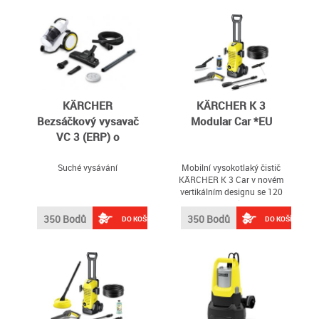
KÄRCHER
KÄRCHER K 3
Bezsáčkový vysavač
Modular Car *EU
VC 3 (ERP) o
Suché vysávání
Mobilní vysokotlaký čistič
KÄRCHER K 3 Car v novém
vertikálním designu se 120
bar a 380 l/h pro
příležitostné čištění
350 Bodů
350 Bodů
DO KOŠÍKU
DO KOŠÍKU
mírného znečištění