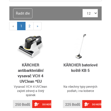
Řadit dle
(current)
«
1
2
»
KÄRCHER
KÄRCHER bateriové
antibarkteriální
koště KB 5
vysavač VCH 4
UVClean *EU
Vysavač VCH 4 UVClean
Na všechny typy pevných
zajistí zdravý a čistý
podlah, i na koberce
spánek
250 Bodů
225 Bodů
DO KOŠÍKU
DO KOŠÍKU