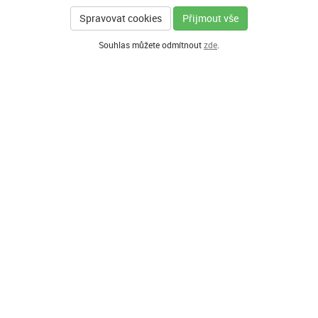
Spravovat cookies
Přijmout vše
Souhlas můžete odmítnout
zde
.
GENERÁLNÍ PARTNER
HLAVNÍ PARTNEŘI PROGRAMU