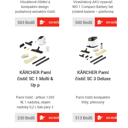
Hloubkové čištění a
Víceúčelový AKU vysavač
kompaktní design:
WD 1 Compact Battery Set
podlahový extrakční čistič
(včetně baterie – platforma
SE 3 Compact Floor je
18 V) je bezdrátový
výkonné a energeticky
vysavač pro suché a mokré
563 Bodů
500 Bodů
DO KOŠÍKU
DO KOŠÍKU
úsporné řešení pro čištění
vysávání
textilních povrchů
KÄRCHER Parní
KÄRCHER Parní
čistič SC 1 Multi &
čistič SC 3 Deluxe
Up p
Parní čistič - příkon 1200
Parní čistič kompaktní
W, 1 nádoba, objem
třídy; přenosný
nádoby 0,2 l, tlak páry 3
bar, dětská pojistka,
bezpečností ventil,
230 Bodů
513 Bodů
DO KOŠÍKU
DO KOŠÍKU
kontrolní dioda