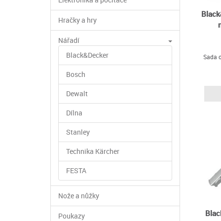
Black
Hračky a hry
Nářadí
Black&Decker
Sada o
Bosch
Dewalt
Dílna
Stanley
Technika Kärcher
FESTA
Nože a nůžky
Blac
Poukazy