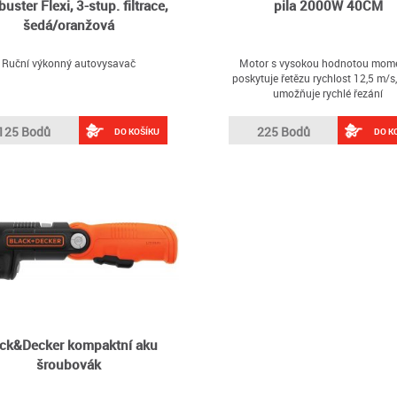
uster Flexi, 3-stup. filtrace,
pila 2000W 40CM
šedá/oranžová
Ruční výkonný autovysavač
Motor s vysokou hodnotou mom
poskytuje řetězu rychlost 12,5 m/s,
umožňuje rychlé řezání
125 Bodů
225 Bodů
DO KOŠÍKU
DO K
ack&Decker kompaktní aku
šroubovák