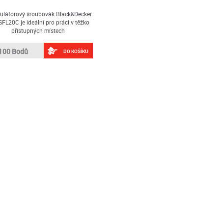
látorový šroubovák Black&Decker
FL20C je ideální pro práci v těžko
přístupných místech
100 Bodů
DO KOŠÍKU