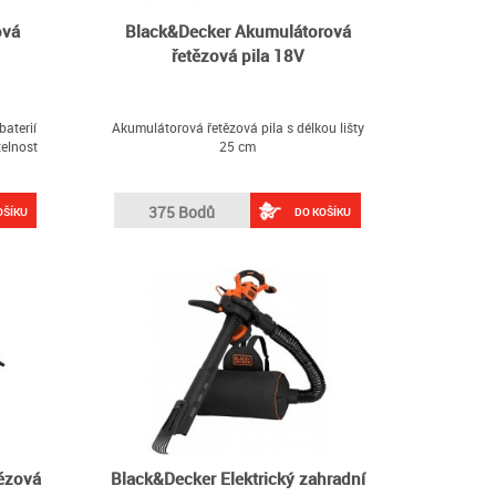
ová
Black&Decker Akumulátorová
řetězová pila 18V
aterií
Akumulátorová řetězová pila s délkou lišty
telnost
25 cm
375 Bodů
OŠÍKU
DO KOŠÍKU
tězová
Black&Decker Elektrický zahradní