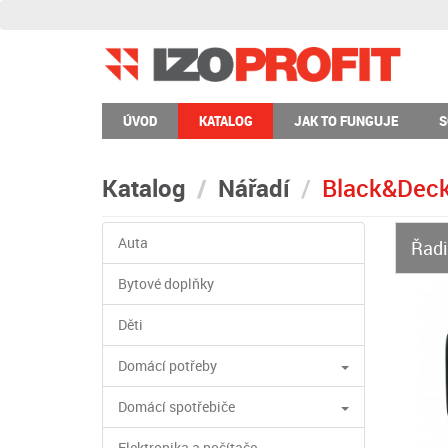
ÚVOD
KATALOG
JAK TO FUNGUJE
S
Katalog
Nářadí
Black&Deck
Auta
Řadi
Bytové doplňky
Děti
Domácí potřeby
Domácí spotřebiče
Elektronika a počítače