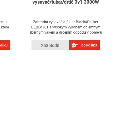
vysavač/fukar/drtič 3v1 3000W
entu
Zahradní vysavač a fukar Black&Decker
 která
BEBLV301 s vysokým výkonem objemným
sběrným vakem a drcením odpodu v poměru
16:1
263 Bodů
OŠÍKU
DO KOŠÍKU