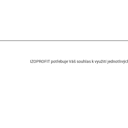
IZOPROFIT potřebuje Váš souhlas k využití jednotlivýc
GENERÁLNÍ PARTNER
HLAVN