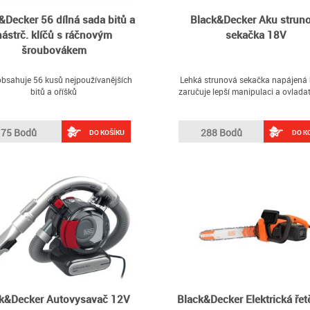
&Decker 56 dílná sada bitů a
Black&Decker Aku strun
nástrč. klíčů s ráčnovým
sekačka 18V
šroubovákem
bsahuje 56 kusů nejpoužívanějších
Lehká strunová sekačka napájená b
bitů a oříšků
zaručuje lepší manipulaci a ovlada
75 Bodů
288 Bodů
DO KOŠÍKU
DO K
k&Decker Autovysavač 12V
Black&Decker Elektrická ře