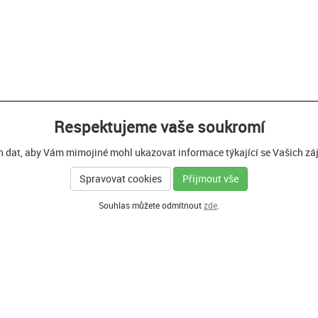
Respektujeme vaše soukromí
h dat, aby Vám mimojiné mohl ukazovat informace týkající se Vašich zájm
Spravovat cookies
Přijmout vše
Souhlas můžete odmítnout
zde
.
Í PARTNEŘI PROGRAMU