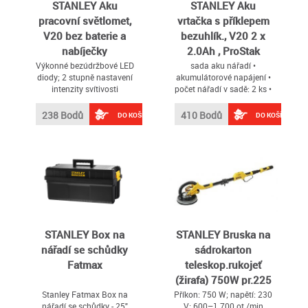
STANLEY Aku
STANLEY Aku
pracovní světlomet,
vrtačka s příklepem
V20 bez baterie a
bezuhlík., V20 2 x
nabíječky
2.0Ah , ProStak
Výkonné bezúdržbové LED
sada aku nářadí •
diody; 2 stupně nastavení
akumulátorové napájení •
intenzity svítivosti
počet nářadí v sadě: 2 ks •
18V aku systém • 2
rychlostní stupně • 2
238 Bodů
410 Bodů
DO KOŠÍKU
DO KOŠÍKU
akumulátory • max. krouticí
moment 2 000 Nm •
přenosné balení: ANO •
rychlonabíjení: ANO • max.
průměr sklíčidla 13 mm •
napětí akumulátoru 20 V •
regulace otáček: ANO •
kufr: ANO
STANLEY Box na
STANLEY Bruska na
nářadí se schůdky
sádrokarton
Fatmax
teleskop.rukojeť
(žirafa) 750W pr.225
mm, taška
Stanley Fatmax Box na
Příkon: 750 W; napětí: 230
nářadí se schůdky - 25"
V; 600–1 700 ot./min