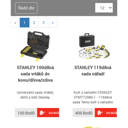
Řadit dle
(current)
«
1
2
3
»
STANLEY 100dílná
STANLEY 119dílná
sada vrtáků do
sada nářadí
kovu/dřeva/zdiva
Univerzální sada vrtáků,
Kufr s nářadím STANLEY
klíčů a bitů Stanley
STMT72986-1 - 119dílná
sada Tento kufr s nářadím
je spolehlivou volbou pro
každodenní údržbu, od
100 Bodů
409 Bodů
DO KOŠÍKU
DO KOŠÍKU
domácích oprav až po
profesionální práci - pro
hobby řemeslníky i