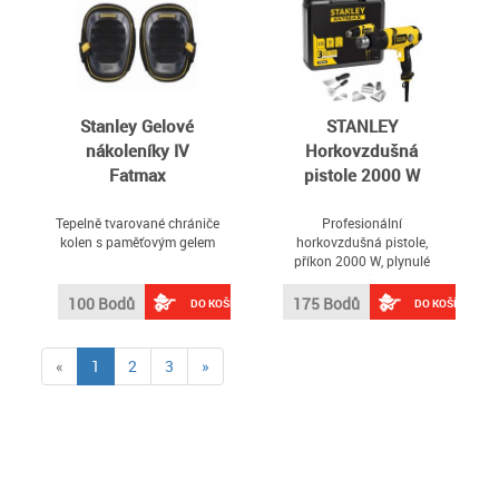
Stanley Gelové
STANLEY
nákoleníky IV
Horkovzdušná
Fatmax
pistole 2000 W
Tepelně tvarované chrániče
Profesionální
kolen s paměťovým gelem
horkovzdušná pistole,
příkon 2000 W, plynulé
nastavení teploty 65-650
°C, rychlost proudění
100 Bodů
175 Bodů
DO KOŠÍKU
DO KOŠÍKU
vzduchu 300 nebo 500
l/min, je stabilní v poloze
"na zádech" a lze postavit,
(current)
«
1
2
3
»
pro odstraňování starých
nátěrů, vosku, tvarování a
sváření plastů, dodav