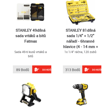
profesionály
STANLEY 49dílná
STANLEY 81dílná
sada vrtáků a bitů
sada 1/4" + 1/2"
Fatmax
nářadí - 6hranné
hlavice (4 - 14 mm +
8 - 34 mm)
Sada 49-ti kusů vrtáků a
1x 1/4" ráčna, 120 zubů
bitů
89 Bodů
313 Bodů
DO KOŠÍKU
DO KOŠÍKU