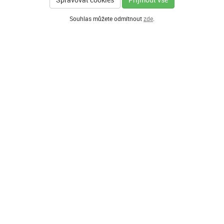
Souhlas můžete odmítnout
zde
.
GENERÁLNÍ PARTNER
HLAVNÍ PARTNEŘI PROGRAMU