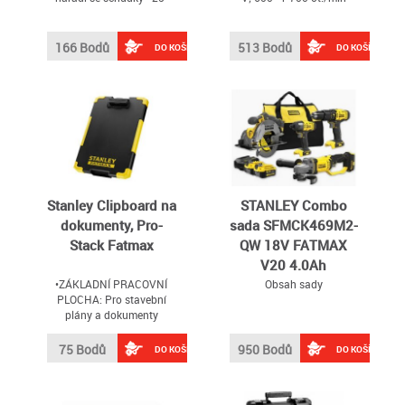
166 Bodů
513 Bodů
DO KOŠÍKU
DO KOŠÍKU
Stanley Clipboard na
STANLEY Combo
dokumenty, Pro-
sada SFMCK469M2-
Stack Fatmax
QW 18V FATMAX
V20 4.0Ah
•ZÁKLADNÍ PRACOVNÍ
Obsah sady
PLOCHA: Pro stavební
plány a dokumenty
75 Bodů
950 Bodů
DO KOŠÍKU
DO KOŠÍKU