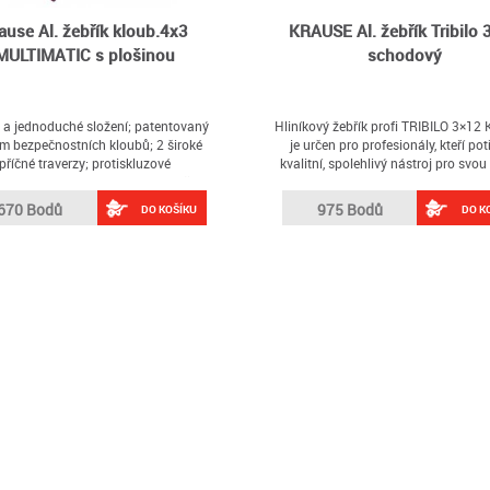
ause Al. žebřík kloub.4x3
KRAUSE Al. žebřík Tribilo 
MULTIMATIC s plošinou
schodový
 a jednoduché složení; patentovaný
Hliníkový žebřík profi TRIBILO 3×1
m bezpečnostních kloubů; 2 široké
je určen pro profesionály, kteří pot
příčné traverzy; protiskluzové
kvalitní, spolehlivý nástroj pro svou
omponentní patky; pracovní výška
vysokou životností
a): 2,95 m; délka žebříku (rozloženo):
670 Bodů
975 Bodů
DO KOŠÍKU
DO K
3,55 m