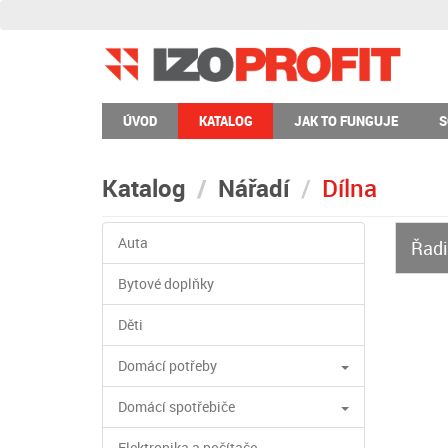
ÚVOD
KATALOG
JAK TO FUNGUJE
S
Katalog
Nářadí
Dílna
Auta
Řadi
Bytové doplňky
Děti
Domácí potřeby
Domácí spotřebiče
Elektronika a počítače