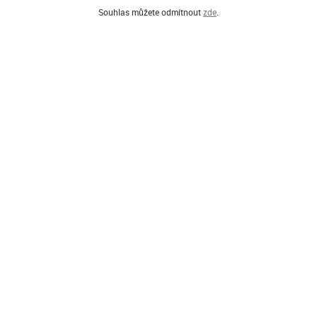
Souhlas můžete odmítnout
zde
.
Í PARTNEŘI PROGRAMU