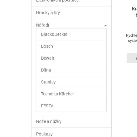
Kr
Hračky a hry
Nářadí
Black&Decker
Rychlé
systé
Bosch
dvouk
(plošin
Dewalt
Dílna
Stanley
Technika Kärcher
FESTA
Nože a nůžky
Poukazy