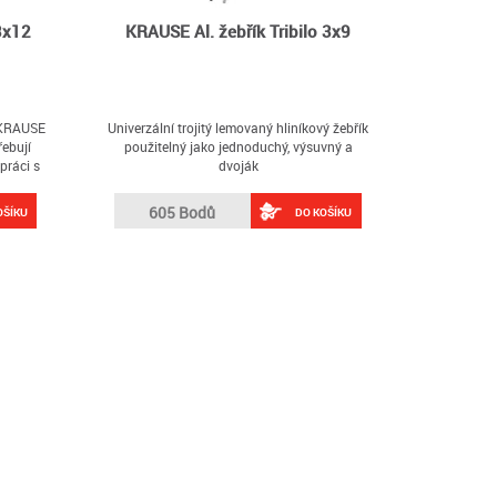
3x12
KRAUSE Al. žebřík Tribilo 3x9
2 KRAUSE
Univerzální trojitý lemovaný hliníkový žebřík
řebují
použitelný jako jednoduchý, výsuvný a
 práci s
dvoják
605 Bodů
OŠÍKU
DO KOŠÍKU