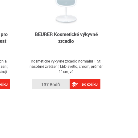
 pro
BEURER Kosmetické výkyvné
est
zrcadlo
ch a
Kosmetické výkyvné zrcadlo normální + 5ti
zení,
násobné zvětšení, LED světlo, chrom, průměr
rojí
11cm, vč
137 Bodů
OŠÍKU
DO KOŠÍKU