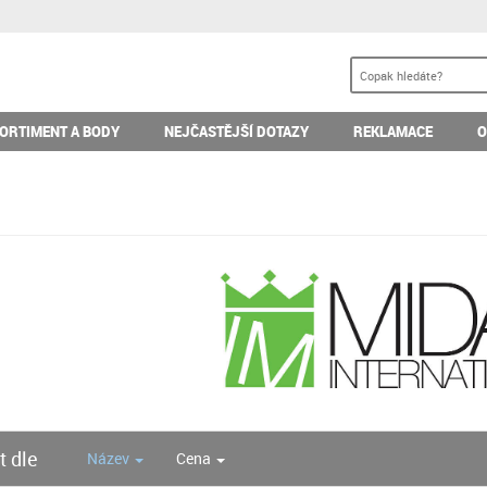
ORTIMENT A BODY
NEJČASTĚJŠÍ DOTAZY
REKLAMACE
O
t dle
Název
Cena