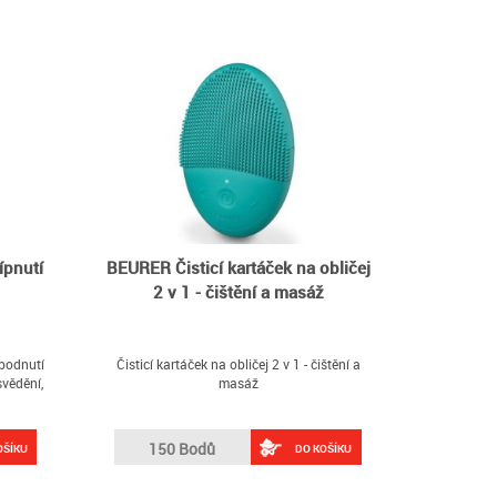
ípnutí
BEURER Čisticí kartáček na obličej
2 v 1 - čištění a masáž
bodnutí
Čisticí kartáček na obličej 2 v 1 - čištění a
vědění,
masáž
150 Bodů
OŠÍKU
DO KOŠÍKU