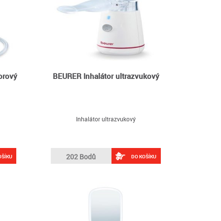
orový
BEURER Inhalátor ultrazvukový
Inhalátor ultrazvukový
202 Bodů
OŠÍKU
DO KOŠÍKU