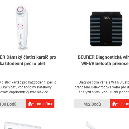
R Dámský čistící kartáč pro
BEURER Diagnostická váh
každodenní péči o pleť
WIFI/Bluetooth přenos
čistící kartáč pro každodenní péči o
Diagnostická váha s WIFI/Bluet
, 2 rychlosti, voděodolný, bateriový
přenosem, 8elektrodová váha pro de
rovoz, ergonomický tvar hlavice
analýzu s výsuvnou ruční jedno
100 Bodů
462 Bodů
DO KOŠÍKU
DO K