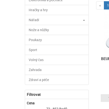
«
1
Hračky a hry
Nářadí
Nože a nůžky
Poukazy
Sport
BEUR
Volný čas
Zahrada
Zdraví a péče
Filtrovat
Cena
72 - 852
Bodů