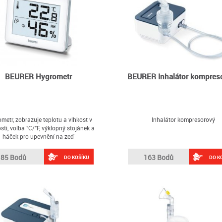
BEURER Hygrometr
BEURER Inhalátor kompres
metr, zobrazuje teplotu a vlhkost v
Inhalátor kompresorový
sti, volba °C/°F, výklopný stojánek a
háček pro upevnění na zeď
85 Bodů
163 Bodů
DO KOŠÍKU
DO K