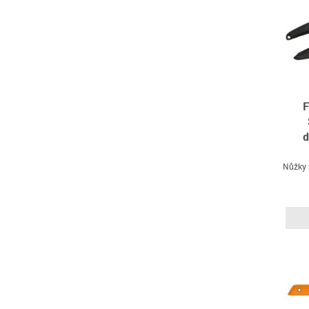
F
d
Nůžky 