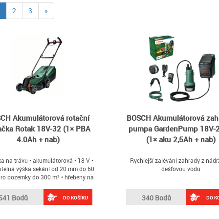
(current)
2
3
»
CH Akumulátorová rotační
BOSCH Akumulátorová zah
ačka Rotak 18V-32 (1× PBA
pumpa GardenPump 18V-
4.0Ah + nab)
(1× aku 2,5Ah + nab)
a na trávu • akumulátorová • 18 V •
Rychlejší zalévání zahrady z nádr
itelná výška sekání od 20 mm do 60
dešťovou vodu
ro pozemky do 300 m² • hřebeny na
u • 18V akumulátor (není součástí
ení) • sklopná rukojeť • hmotnost
541 Bodů
340 Bodů
DO KOŠÍKU
DO K
sekačky: 8,8 kg