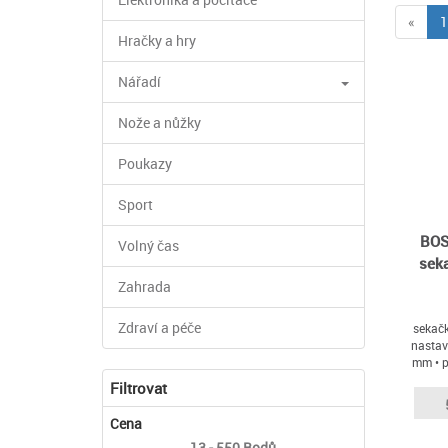
«
1
Hračky a hry
Nářadí
Nože a nůžky
Poukazy
Sport
BOS
Volný čas
sek
Zahrada
Zdraví a péče
sekačk
nastav
mm • p
tráv
Filtrovat
bal
Cena
13 - 550
Bodů