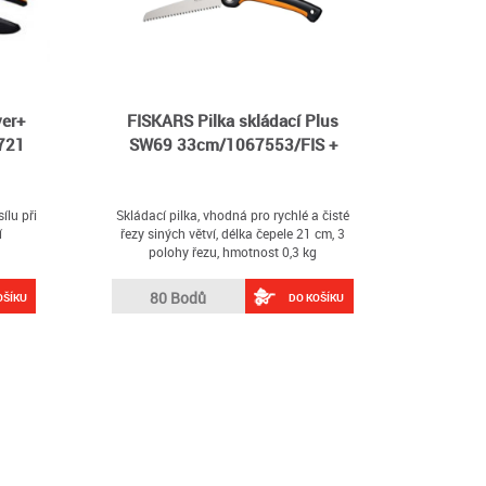
er+
FISKARS Pilka skládací Plus
721
SW69 33cm/1067553/FIS +
ílu při
Skládací pilka, vhodná pro rychlé a čisté
í
řezy siných větví, délka čepele 21 cm, 3
polohy řezu, hmotnost 0,3 kg
80 Bodů
OŠÍKU
DO KOŠÍKU