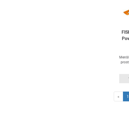
FIS
Pow
Menší 
prost
«
1