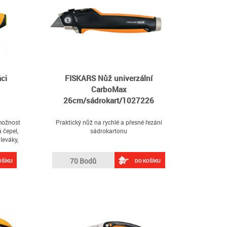
ci
FISKARS Nůž univerzální
CarboMax
26cm/sádrokart/1027226
 možnost
Praktický nůž na rychlé a přesné řezání
 čepel,
sádrokartonu
leváky,
ntová
šířka 40
70 Bodů
OŠÍKU
DO KOŠÍKU
et