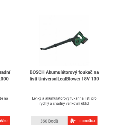
radní
BOSCH Akumulátorový foukač na
2000
listí UniversalLeafBlower 18V-130
že na
Lehký a akumulátorový fukar na listí pro
rychlý a snadný venkovní úklid
360 Bodů
OŠÍKU
DO KOŠÍKU