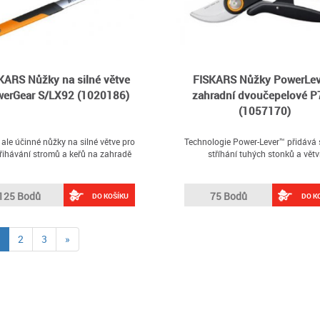
KARS Nůžky na silné větve
FISKARS Nůžky PowerLev
erGear S/LX92 (1020186)
zahradní dvoučepelové P
(1057170)
ale účinné nůžky na silné větve pro
Technologie Power-Lever™ přidává s
řihávání stromů a keřů na zahradě
stříhání tuhých stonků a větv
125 Bodů
75 Bodů
DO KOŠÍKU
DO K
(current)
2
3
»