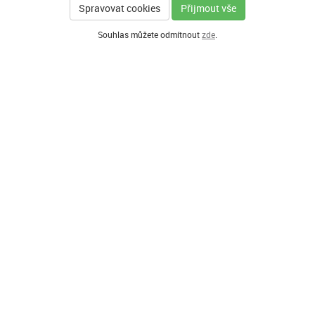
Spravovat cookies
Přijmout vše
Souhlas můžete odmítnout
zde
.
Í PARTNEŘI PROGRAMU