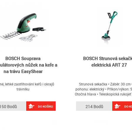
BOSCH Souprava
BOSCH Strunová sekač
látorových nůžek na keře a
elektrická ART 27
na trávu EasyShear
é, lehké zastřihování keřů i okrajů
Strunová sekačka • Záběr: 30 cm 
trávníku
pohonu: elektrický • Příkon/výkon: 
Otočná hlava • Teleskopická rukojeť
mechanismus: struna • Možnost vy
hobby • Typ elektromotoru: uhlí
150 Bodů
214 Bodů
DO KOŠÍKU
DO K