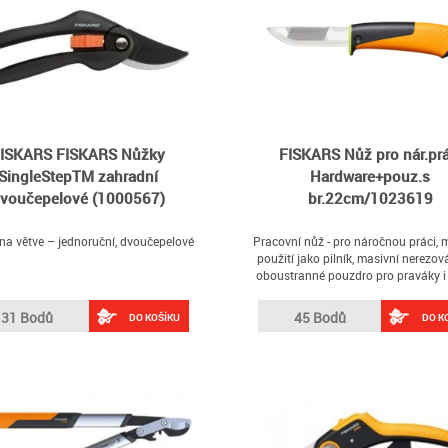
ISKARS FISKARS Nůžky
FISKARS Nůž pro nár.prá
SingleStepTM zahradní
Hardware+pouz.s
voučepelové (1000567)
br.22cm/1023619
na větve – jednoruční, dvoučepelové
Pracovní nůž - pro náročnou práci,
použití jako pilník, masivní nerezová
oboustranné pouzdro pro praváky i 
integrovaný brousek, tříkompone
rukojeť, vršek odolný vůči nárazům, 
31 Bodů
45 Bodů
DO KOŠÍKU
DO K
mm, délka 219 mm, záruka 5 l