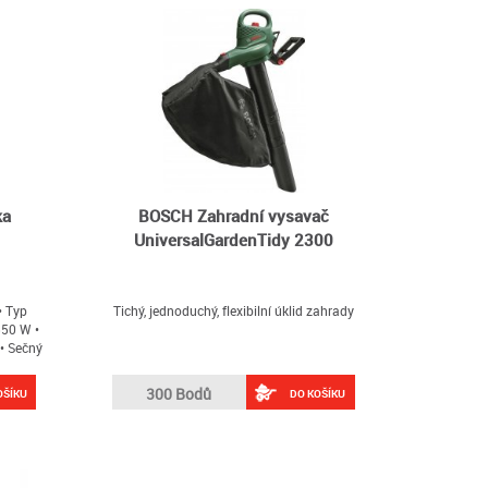
ka
BOSCH Zahradní vysavač
UniversalGardenTidy 2300
• Typ
Tichý, jednoduchý, flexibilní úklid zahrady
550 W •
 • Sečný
užití:
kový
300 Bodů
OŠÍKU
DO KOŠÍKU