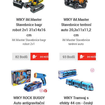
WIKY iM.Master
WIKY iM.Master
Stavebnice bagr
Stavebnice terénní
robot 2v1 31x14x16
auto 20,3x11x11,2
cm
cm
iM.Master Stavebnice bagr
iM.Master Stavebnice
robot 2v1
terénní auto
82 Bodů
93 Bodů
DO KOŠÍKU
DO KOŠÍKU
WIKY ROCK BUGGY
WIKY Tramvaj s
Auto antigravitační
efekty 44 cm - český