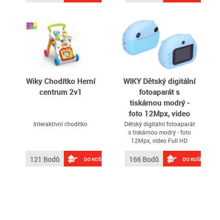
Wiky Chodítko Herní
WIKY Dětský digitální
centrum 2v1
fotoaparát s
tiskárnou modrý -
foto 12Mpx, video
Full HD
Interaktivní chodítko
Dětský digitální fotoaparát
s tiskárnou modrý - foto
12Mpx, video Full HD
121 Bodů
166 Bodů
DO KOŠÍKU
DO KOŠÍKU