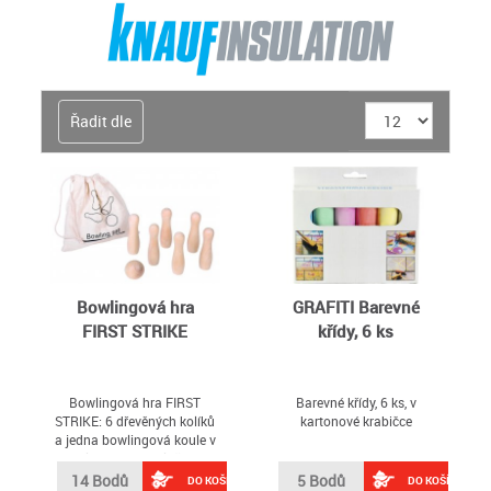
Řadit dle
Bowlingová hra
GRAFITI Barevné
FIRST STRIKE
křídy, 6 ks
Bowlingová hra FIRST
Barevné křídy, 6 ks, v
STRIKE: 6 dřevěných kolíků
kartonové krabičce
a jedna bowlingová koule v
ekologickém bavlněném
sáčku
14 Bodů
5 Bodů
DO KOŠÍKU
DO KOŠÍKU