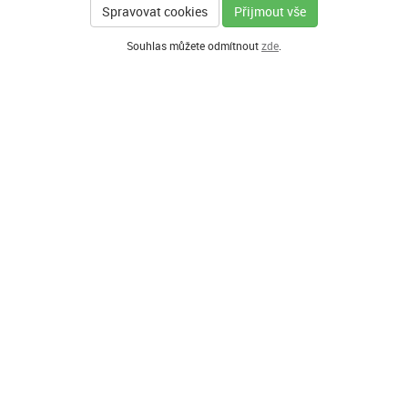
Spravovat cookies
Přijmout vše
Souhlas můžete odmítnout
zde
.
GENERÁLNÍ PARTNER
HLAVNÍ PARTNEŘI PROGRAMU