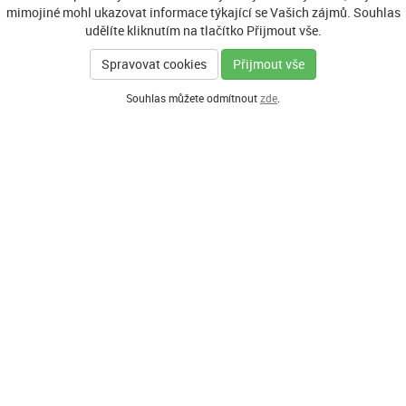
mimojiné mohl ukazovat informace týkající se Vašich zájmů. Souhlas
udělíte kliknutím na tlačítko Přijmout vše.
Spravovat cookies
Přijmout vše
Souhlas můžete odmítnout
zde
.
GENERÁLNÍ PARTNER
HLAVNÍ PARTNEŘI PROGRAMU