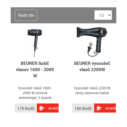
Řadit dle
BEURER Sušič
BEURER vysoušeč
vlasov 1600 - 2000
vlasů 2200W
W
Vysoušeč vlasů 1600 -
Vysoušeč vlasů 2200 W,
2000 W, iontová
ionty, zasouvací kabel
technologie, 3 stupně
intenzity včetně funkce
studeného vzduchu, černá
176 Bodů
180 Bodů
DO KOŠÍKU
DO KOŠÍKU
barva, nízká hmotnost,
pouze 560g